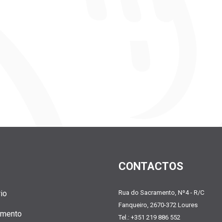
CONTACTOS
io
Rua do Sacramento, Nº4 - R/C
Fanqueiro, 2670-372 Loures
amento
Tel.: +351 219 886 552