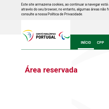
Saltar para conteúdo
Este site armazena cookies, ao continuar a navegar está a
através do seu browser, no entanto, algumas áreas não 
consulte a nossa Política de Privacidade.
Acessibilidade
Comite
Paralimpico
de
Portugal
INÍCIO
CPP
(Ir
a
inicio)
Área reservada