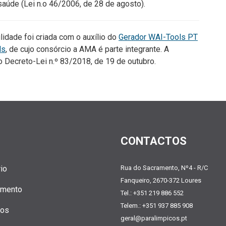
saúde (Lei n.o 46/2006, de 28 de agosto).
idade foi criada com o auxílio do
Gerador WAI-Tools PT
ls
, de cujo consórcio a AMA é parte integrante. A
Decreto-Lei n.º 83/2018, de 19 de outubro.
CONTACTOS
io
Rua do Sacramento, Nº4 - R/C
Fanqueiro, 2670-372 Loures
amento
Tel.: +351 219 886 552
Telem.: +351 937 885 908
tos
geral@paralimpicos.pt