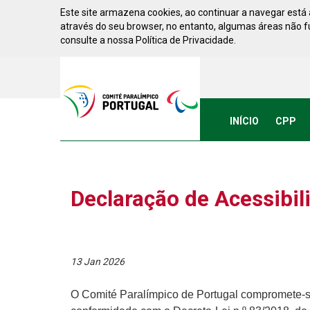
Saltar para conteúdo
Este site armazena cookies, ao continuar a navegar está a
através do seu browser, no entanto, algumas áreas não 
consulte a nossa Política de Privacidade.
Acessibilidade
Comite
Paralimpico
de
Portugal
INÍCIO
CPP
(Ir
a
inicio)
Declaração de Acessibil
13 Jan 2026
O
Comité Paralímpico de Portugal
compromete-se