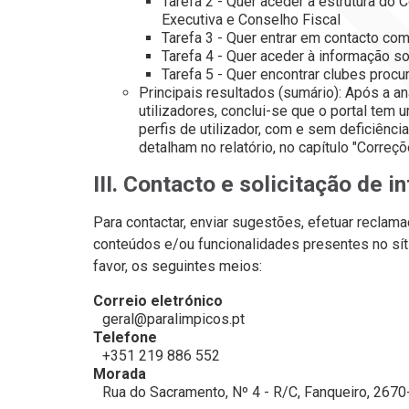
Tarefa 2 - Quer aceder à estrutura do 
Executiva e Conselho Fiscal
Tarefa 3 - Quer entrar em contacto com
Tarefa 4 - Quer aceder à informação 
Tarefa 5 - Quer encontrar clubes proc
Principais resultados (sumário): Após a 
utilizadores, conclui-se que o portal tem
perfis de utilizador, com e sem deficiênc
detalham no relatório, no capítulo "Correç
III. Contacto e solicitação de 
Para contactar, enviar sugestões, efetuar reclama
conteúdos e/ou funcionalidades presentes n
o sí
favor, os seguintes meios:
Correio eletrónico
geral@paralimpicos.pt
Telefone
+351 219 886 552
Morada
Rua do Sacramento, Nº 4 - R/C, Fanqueiro, 267