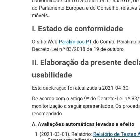
conformidade com o Decreto-Lei n.º 83/2018, de 
do Parlamento Europeu e do Conselho, relativa à
móveis.
I. Estado de conformidade
O sítio Web
Paralímicos.PT
d
o
Comité Paralímpic
Decreto-Lei n.º 83/2018 de 19 de outubro.
II. Elaboração da presente dec
usabilidade
Esta declaração foi atualizada a
2021-04-30
.
De acordo com o artigo 9º do Decreto-Lei n.º 8
monitorização a seguir apresentados. Os procedi
recomendado.
A. Avaliações automáticas levadas a efeito
(2021-03-01). Relatório:
Relatório de Testes 