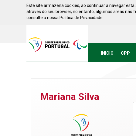
Saltar para conteúdo
Este site armazena cookies, ao continuar a navegar está a
através do seu browser, no entanto, algumas áreas não 
consulte a nossa Política de Privacidade.
Acessibilidade
Comite
Paralimpico
de
Portugal
INÍCIO
CPP
(Ir
a
inicio)
Mariana Silva