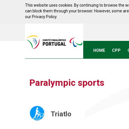
Skip to Content
This website uses cookies. By continuing to browse the we
can block them through your browser. However, some areas 
our Privacy Policy.
Acessibilidade
Comite
Paralimpico
de
Portugal
HOME
CPP
(Go
Home)
Paralympic sports
Triatlo