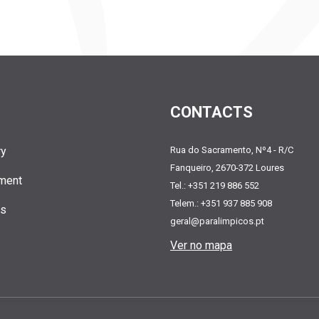
CONTACTS
ry
Rua do Sacramento, Nº4 - R/C
Fanqueiro, 2670-372 Loures
ment
Tel.: +351 219 886 552
Telem.: +351 937 885 908
ts
geral@paralimpicos.pt
Ver no mapa