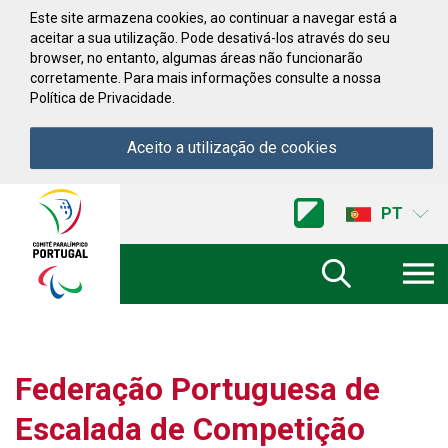
Saltar para conteúdo
Este site armazena cookies, ao continuar a navegar está a
aceitar a sua utilização. Pode desativá-los através do seu
browser, no entanto, algumas áreas não funcionarão
corretamente. Para mais informações consulte a nossa
Política de Privacidade.
Aceito a utilização de cookies
Acessibilidade
Comite
PT
Paralimpico
de
Portugal
(Ir
a
inicio)
Federação Portuguesa de
Escalada de Competição