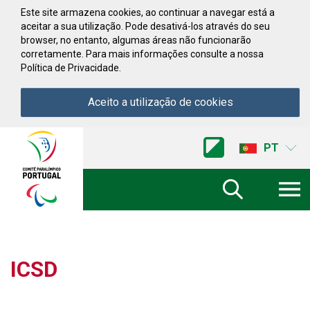
Saltar para conteúdo
Este site armazena cookies, ao continuar a navegar está a
aceitar a sua utilização. Pode desativá-los através do seu
browser, no entanto, algumas áreas não funcionarão
corretamente. Para mais informações consulte a nossa
Política de Privacidade.
Aceito a utilização de cookies
Acessibilidade
Comite
PT
Paralimpico
de
Portugal
(Ir
a
inicio)
ICSD