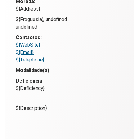
Morada:
${Address}
${Freguesia}, undefined
undefined
Contactos:
${WebSite}
${Email}
${Telephone}
Modalidade(s)
Deficiência
${Deficiency}
${Description}