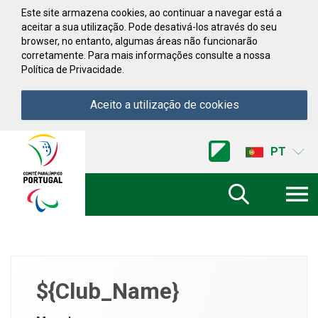
Saltar para conteúdo
Este site armazena cookies, ao continuar a navegar está a
aceitar a sua utilização. Pode desativá-los através do seu
browser, no entanto, algumas áreas não funcionarão
corretamente. Para mais informações consulte a nossa
Política de Privacidade.
Aceito a utilização de cookies
Acessibilidade
Comite
PT
Paralimpico
de
Portugal
(Ir
a
inicio)
${Club_Name}