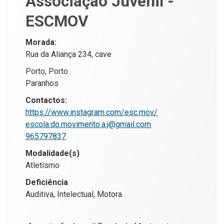
Associação Juvenil -
ESCMOV
Morada:
Rua da Aliança 234, cave
Porto, Porto
Paranhos
Contactos:
https://www.instagram.com/esc.mov/
escola.do.movimento.a.j@gmail.com
965797837
Modalidade(s)
Atletismo
Deficiência
Auditiva, Intelectual, Motora