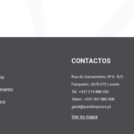
CONTACTOS
io
Rua do Sacramento, Nº4 - R/C
Fanqueiro, 2670-372 Loures
amento
Tel.: +351 219 886 552
Telem.: +351 937 885 908
tos
geral@paralimpicos.pt
Ver no mapa