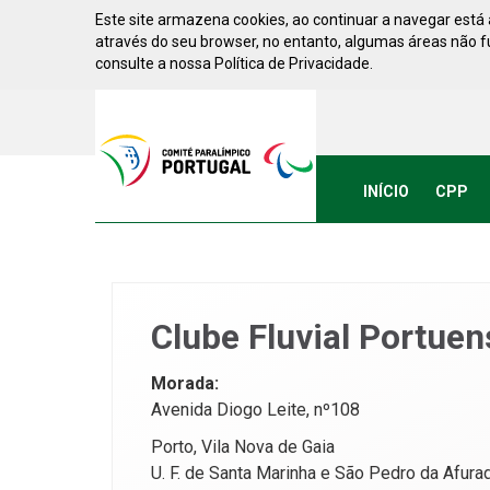
Saltar para conteúdo
Este site armazena cookies, ao continuar a navegar está a
através do seu browser, no entanto, algumas áreas não 
consulte a nossa Política de Privacidade.
Acessibilidade
Comite
Paralimpico
de
Portugal
INÍCIO
CPP
(Ir
a
inicio)
Clube Fluvial Portue
Morada:
Avenida Diogo Leite, nº108
Porto, Vila Nova de Gaia
U. F. de Santa Marinha e São Pedro da Afura