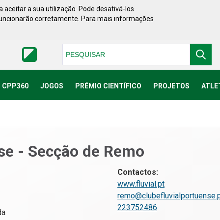
 aceitar a sua utilização. Pode desativá-los
funcionarão corretamente. Para mais informações
Pesquisar
CPP360
JOGOS
PRÉMIO CIENTÍFICO
PROJETOS
ATLE
nse - Secção de Remo
Contactos:
www.fluvial.pt
remo@clubefluvialportuense.
223752486
da