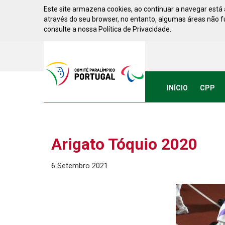
Saltar para conteúdo
Este site armazena cookies, ao continuar a navegar está a
através do seu browser, no entanto, algumas áreas não 
consulte a nossa Política de Privacidade.
Acessibilidade
Comite
Paralimpico
de
Portugal
INÍCIO
CPP
(Ir
a
inicio)
Arigato Tóquio 2020
6 Setembro 2021