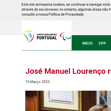
Saltar para conteúdo
Este site armazena cookies, ao continuar a navegar está a
através do seu browser, no entanto, algumas áreas não 
consulte a nossa Política de Privacidade.
Acessibilidade
Comite
Paralimpico
de
Portugal
INÍCIO
CPP
(Ir
a
inicio)
José Manuel Lourenço re
19 Março 2025