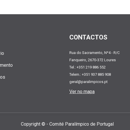
CONTACTOS
io
Rua do Sacramento, Nº4 - R/C
Fanqueiro, 2670-372 Loures
amento
Tel.: +351 219 886 552
Telem.: +351 937 885 908
tos
geral@paralimpicos.pt
Ver no mapa
Copyright © - Comité Paralí­mpico de Portugal