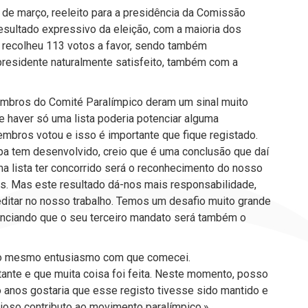
8 de março, reeleito para a presidência da Comissão
esultado expressivo da eleição, com a maioria dos
 recolheu 113 votos a favor, sendo também
presidente naturalmente satisfeito, também com a
 membros do Comité Paralímpico deram um sinal muito
de haver só uma lista poderia potenciar alguma
embros votou e isso é importante que fique registado.
pa tem desenvolvido, creio que é uma conclusão que daí
a lista ter concorrido será o reconhecimento do nosso
es. Mas este resultado dá-nos mais responsabilidade,
ditar no nosso trabalho. Temos um desafio muito grande
unciando que o seu terceiro mandato será também o
m o mesmo entusiasmo com que comecei.
tante e que muita coisa foi feita. Neste momento, posso
ro anos gostaria que esse registo tivesse sido mantido e
cioso contributo ao movimento paralímpico.»