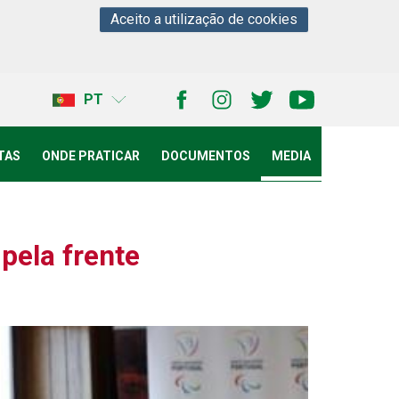
Aceito a utilização de cookies
Facebook Pa
Instagram
Twitter
Youtube
PT
TAS
ONDE PRATICAR
DOCUMENTOS
MEDIA
pela frente