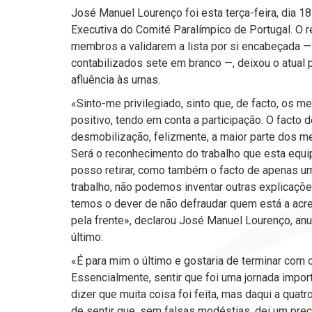
José Manuel Lourenço foi esta terça-feira, dia 1
Executiva do Comité Paralímpico de Portugal. O r
membros a validarem a lista por si encabeçada —
contabilizados sete em branco —, deixou o atual 
afluência às urnas.
«Sinto-me privilegiado, sinto que, de facto, os
positivo, tendo em conta a participação. O facto 
desmobilização, felizmente, a maior parte dos m
Será o reconhecimento do trabalho que esta equi
posso retirar, como também o facto de apenas um
trabalho, não podemos inventar outras explicaçõ
temos o dever de não defraudar quem está a acre
pela frente», declarou José Manuel Lourenço, an
último:
«É para mim o último e gostaria de terminar co
Essencialmente, sentir que foi uma jornada impor
dizer que muita coisa foi feita, mas daqui a quat
de sentir que, sem falsas modéstias, dei um pre