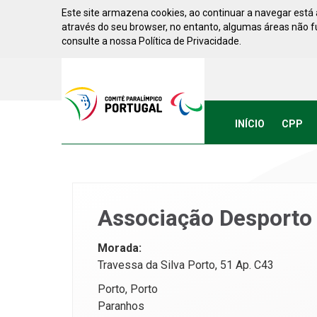
Saltar para conteúdo
Este site armazena cookies, ao continuar a navegar está a
através do seu browser, no entanto, algumas áreas não 
consulte a nossa Política de Privacidade.
Acessibilidade
Comite
Paralimpico
de
Portugal
INÍCIO
CPP
(Ir
a
inicio)
Associação Desporto
Morada:
Travessa da Silva Porto, 51 Ap. C43
Porto, Porto
Paranhos