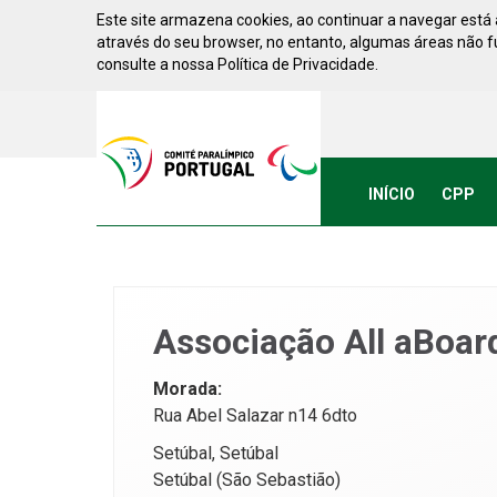
Saltar para conteúdo
Este site armazena cookies, ao continuar a navegar está a
através do seu browser, no entanto, algumas áreas não 
consulte a nossa Política de Privacidade.
Acessibilidade
Comite
Paralimpico
de
Portugal
INÍCIO
CPP
(Ir
a
inicio)
Associação All aBoar
Morada:
Rua Abel Salazar n14 6dto
Setúbal, Setúbal
Setúbal (São Sebastião)