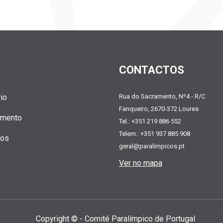
CONTACTOS
io
Rua do Sacramento, Nº4 - R/C
Fanqueiro, 2670-372 Loures
amento
Tel.: +351 219 886 552
Telem.: +351 937 885 908
tos
geral@paralimpicos.pt
Ver no mapa
Copyright © - Comité Paralí­mpico de Portugal