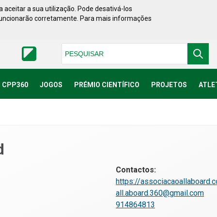
 aceitar a sua utilização. Pode desativá-los
funcionarão corretamente. Para mais informações
Pesquisar
CPP360
JOGOS
PRÉMIO CIENTÍFICO
PROJETOS
ATLE
d
Contactos:
https://associacaoallaboard.
all.aboard.360@gmail.com
914864813