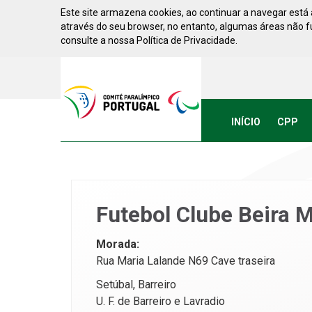
Saltar para conteúdo
Este site armazena cookies, ao continuar a navegar está a
através do seu browser, no entanto, algumas áreas não 
consulte a nossa Política de Privacidade.
Acessibilidade
Comite
Paralimpico
de
Portugal
INÍCIO
CPP
(Ir
a
inicio)
Futebol Clube Beira 
Morada:
Rua Maria Lalande N69 Cave traseira
Setúbal, Barreiro
U. F. de Barreiro e Lavradio