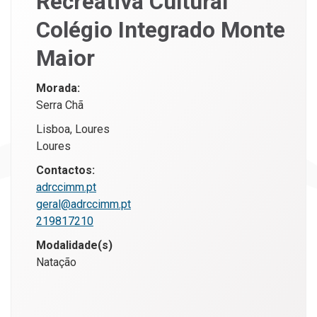
Recreativa Cultural
Colégio Integrado Monte
Maior
Morada:
Serra Chã
Lisboa, Loures
Loures
Contactos:
adrccimm.pt
geral@adrccimm.pt
219817210
Modalidade(s)
Natação