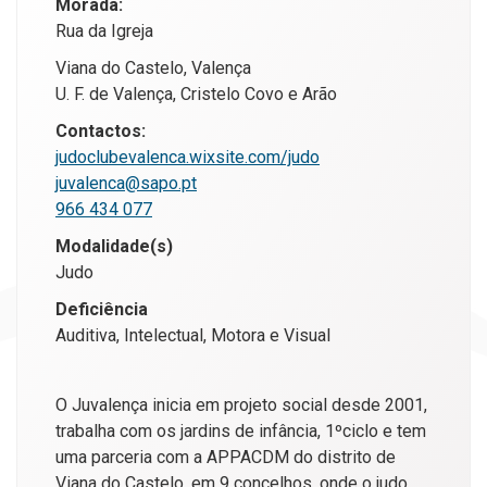
Morada:
Rua da Igreja
Viana do Castelo, Valença
U. F. de Valença, Cristelo Covo e Arão
Contactos:
judoclubevalenca.wixsite.com/judo
juvalenca@sapo.pt
966 434 077
Modalidade(s)
Judo
Deficiência
Auditiva, Intelectual, Motora e Visual
O Juvalença inicia em projeto social desde 2001,
trabalha com os jardins de infância, 1ºciclo e tem
uma parceria com a APPACDM do distrito de
Viana do Castelo, em 9 concelhos, onde o judo