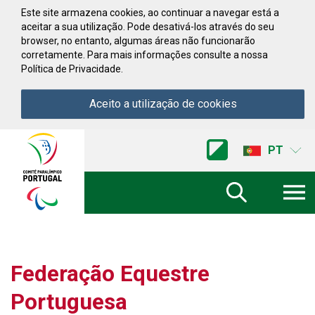
Saltar para conteúdo
Este site armazena cookies, ao continuar a navegar está a
aceitar a sua utilização. Pode desativá-los através do seu
browser, no entanto, algumas áreas não funcionarão
corretamente. Para mais informações consulte a nossa
Política de Privacidade.
Aceito a utilização de cookies
Acessibilidade
Comite
PT
Paralimpico
de
Portugal
(Ir
a
inicio)
Federação Equestre
Portuguesa