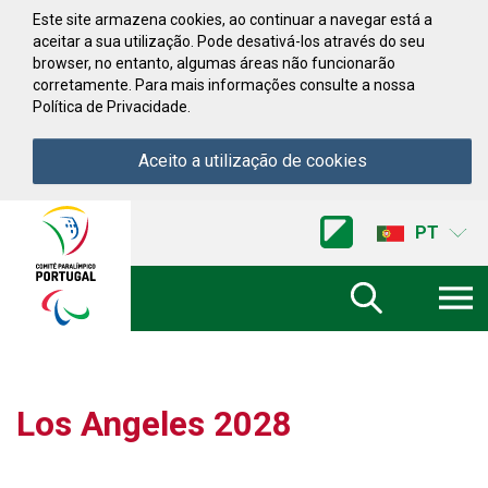
Saltar para conteúdo
Este site armazena cookies, ao continuar a navegar está a
aceitar a sua utilização. Pode desativá-los através do seu
browser, no entanto, algumas áreas não funcionarão
corretamente. Para mais informações consulte a nossa
Política de Privacidade.
Aceito a utilização de cookies
Acessibilidade
Comite
PT
Paralimpico
de
Portugal
(Ir
a
inicio)
Los Angeles 2028