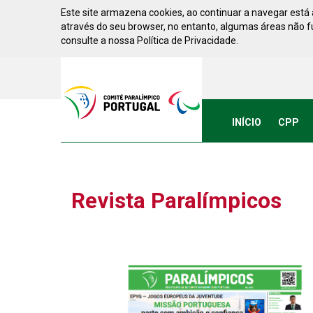
Saltar para conteúdo
Este site armazena cookies, ao continuar a navegar está a
através do seu browser, no entanto, algumas áreas não 
consulte a nossa Política de Privacidade.
Acessibilidade
Comite
Paralimpico
de
Portugal
INÍCIO
CPP
(Ir
a
inicio)
Revista Paralímpicos