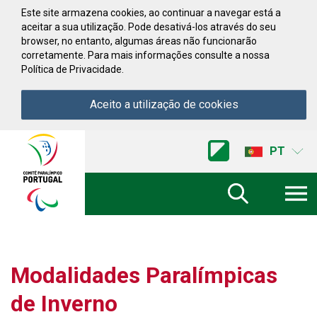
Saltar para conteúdo
Este site armazena cookies, ao continuar a navegar está a
aceitar a sua utilização. Pode desativá-los através do seu
browser, no entanto, algumas áreas não funcionarão
corretamente. Para mais informações consulte a nossa
Política de Privacidade.
Aceito a utilização de cookies
Acessibilidade
Comite
PT
Paralimpico
de
Portugal
(Ir
a
inicio)
Modalidades Paralímpicas
de Inverno