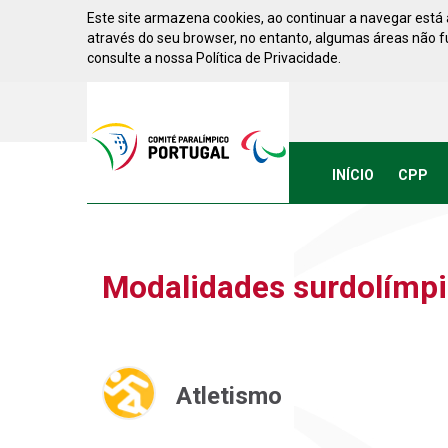
Saltar para conteúdo
Este site armazena cookies, ao continuar a navegar está a
através do seu browser, no entanto, algumas áreas não 
consulte a nossa Política de Privacidade.
Acessibilidade
Comite
Paralimpico
de
Portugal
INÍCIO
CPP
(Ir
a
inicio)
Modalidades surdolímp
Atletismo