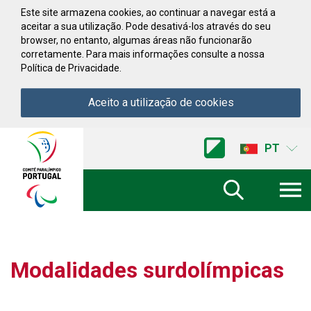
Saltar para conteúdo
Este site armazena cookies, ao continuar a navegar está a
aceitar a sua utilização. Pode desativá-los através do seu
browser, no entanto, algumas áreas não funcionarão
corretamente. Para mais informações consulte a nossa
Política de Privacidade.
Aceito a utilização de cookies
Acessibilidade
Comite
PT
Paralimpico
de
Portugal
(Ir
a
inicio)
Modalidades surdolímpicas