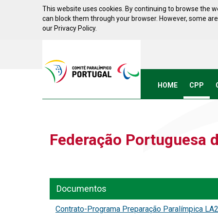
Skip to Content
This website uses cookies. By continuing to browse the we
can block them through your browser. However, some areas 
our Privacy Policy.
Acessibilidade
Comite
Paralimpico
de
Portugal
HOME
CPP
(Go
Home)
Federação Portuguesa d
Documentos
Contrato-Programa Preparação Paralímpica LA2