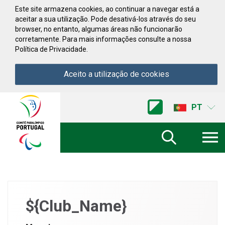
Saltar para conteúdo
Este site armazena cookies, ao continuar a navegar está a
aceitar a sua utilização. Pode desativá-los através do seu
browser, no entanto, algumas áreas não funcionarão
corretamente. Para mais informações consulte a nossa
Política de Privacidade.
Aceito a utilização de cookies
Acessibilidade
Comite
PT
Paralimpico
de
Portugal
(Ir
a
inicio)
${Club_Name}