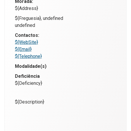
Morada:
${Address}
${Freguesia}, undefined
undefined
Contactos:
${WebSite}
${Email}
${Telephone}
Modalidade(s)
Deficiência
${Deficiency}
${Description}